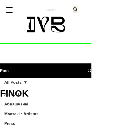
Post
All Posts
FINOK
All Posts
Абвяшчэнні
Мастакі · Artistas
Press