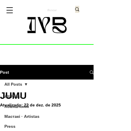
Post
All Posts
JUMU
All Posts
Atualizado:
22 de dez. de 2025
Абвяшчэнні
Мастакі · Artistas
Press