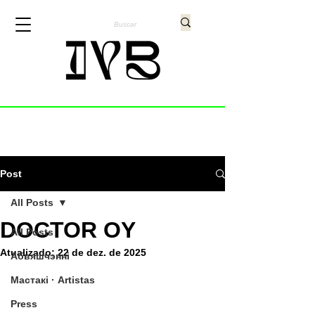
Post
All Posts
DOCTOR OY
All Posts
Atualizado:
22 de dez. de 2025
Абвяшчэнні
Мастакі · Artistas
Press