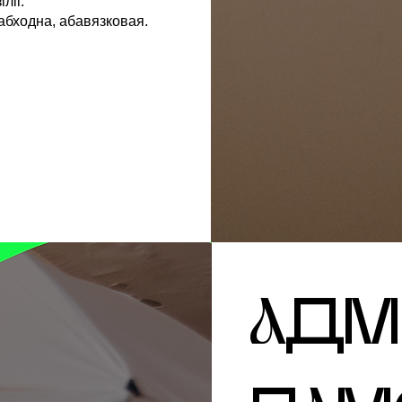
ліі.
еабходна, абавязковая.
аДМ