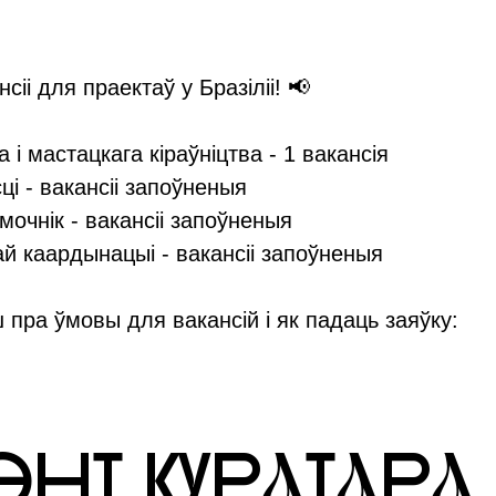
сіі для праектаў у Бразіліі! 📢
 і мастацкага кіраўніцтва - 1 вакансія
і - вакансіі запоўненыя
очнік - вакансіі запоўненыя
ай каардынацыі - вакансіі запоўненыя
пра ўмовы для вакансій і як падаць заяўку:
ЭНТ КУРaТaРa 