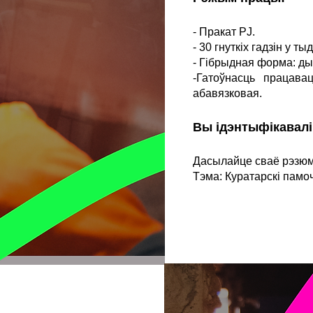
- Пракат PJ.
- 30 гнуткіх гадзін у ты
- Гібрыдная форма: дыс
-Гатоўнасць працава
абавязковая.
Вы ідэнтыфікавалі
Дасылайце сваё рэзю
Тэма: Куратарскі памоч