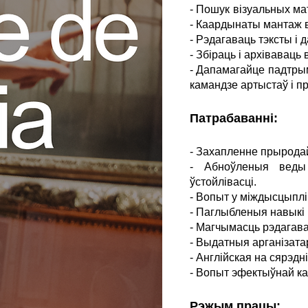
- Пошук візуальных ма
- Каардынаты мантаж в
- Рэдагаваць тэксты і
- Збіраць і архівавац
- Дапамагайце падтры
камандзе артыстаў і п
Патрабаванні:
- Захапленне прыродай
- Абноўленыя веды 
ўстойлівасці.
- Вопыт у міждысцыплі
- Паглыбленыя навыкі 
- Магчымасць рэдагава
- Выдатныя арганізатар
- Англійская на сярэд
- Вопыт эфектыўнай ка
Рэжым працы: