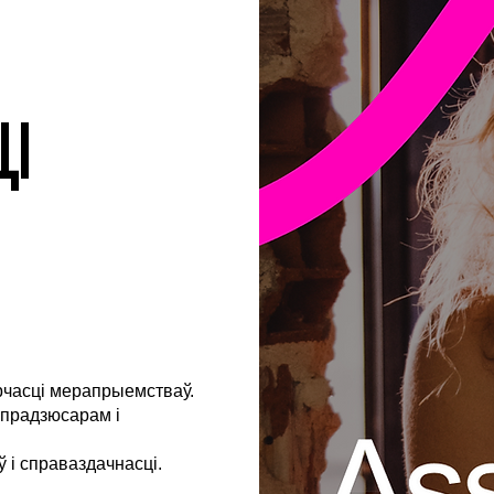
І
рчасці мерапрыемстваў.
 прадзюсарам і
 і справаздачнасці.