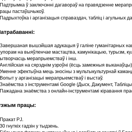
 Падтрымка ў заключэнні дагавораў на правядзенне мерапр
рацы пастаўшчыкоў.
 Падрыхтоўка і арганізацыя справаздач, табліц і агульных д
атрабаванні:
 Завершаная вышэйшая адукацыя ў галіне гуманітарных нав
 упорам на выяўленчае мастацтва, камунікацыю, турызм, к
ытворчасць мерапрыемстваў і інш.
 Англійская на сярэднім узроўні (ёсць замежныя выканаўцы)
 Уменне эфектыўна мець зносіны з мультыкультурнай каман
 Вопыт у арганізацыі мерапрыемстваў і выстаў.
 Знаёмства з інструментамі Google (Дыск, Дакумент, Табліцы
 Пажадана знаёмства з онлайн-інструментамі кіравання пра
Рэжым працы:
 Пракат PJ.
 30 гнуткіх гадзін у тыдзень.