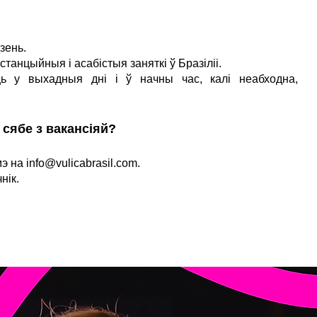
дзень.
танцыйныя і асабістыя заняткі ў Бразіліі.
ць у выхадныя дні і ў начны час, калі неабходна,
 сябе з вакансіяй?
мэ на
info@vulicabrasil.com
.
нік.