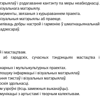
тэрыялаў і рэдагаванне кантэнту па меры неабходнасці.
ізуальнага матэрыялу.
 дакументы, звязаныя з курыраваннем праекта.
ь візуальныя матэрыялы аб праекце.
мліваць добры настрой і гармонію ў шматнацыянальнай
радзюсараў.
 і мастацтвам.
аб гарадскіх, сучасных тэндэнцыях мастацтва і
нарных і мультыкультурных праектах.
пошуку інфармацыі і візуальных матэрыялаў.
ння тэкстаў і візуальных матэрыялаў.
скія здольнасці.
нім узроўні (ёсць замежныя выканаўцы).
мунікацыі з артыстамі і творчым калектывам.