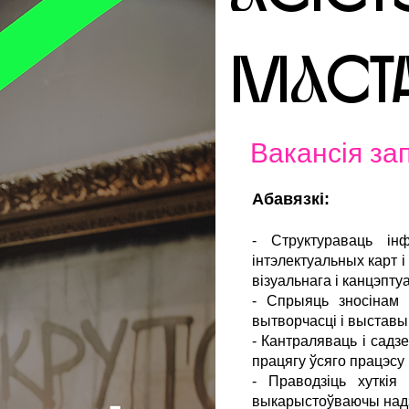
МaСТА
Вакансія за
Абавязкі:
- Структураваць ін
інтэлектуальных карт і
візуальнага і канцэпту
- Спрыяць зносінам 
вытворчасці і выставы
- Кантраляваць і садз
працягу ўсяго працэсу в
- Праводзіць хуткія
выкарыстоўваючы надз