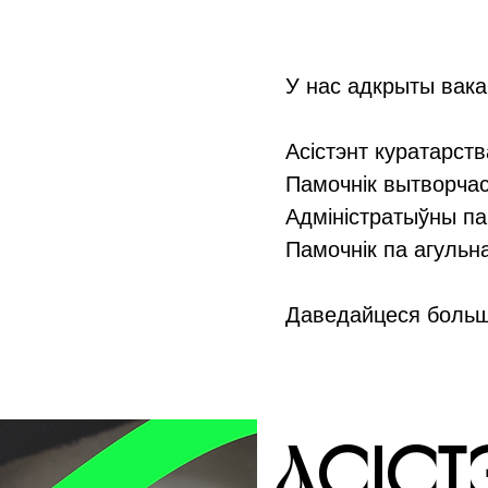
У нас адкрыты вакан
Асістэнт куратарства
Памочнік вытворчасц
Адміністратыўны пам
Памочнік па агульн
Даведайцеся больш 
aСІСТ