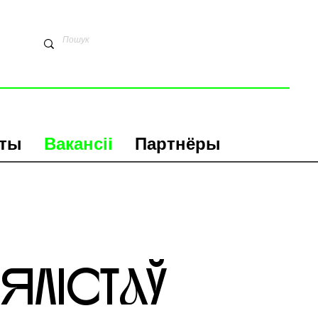
кты
Вакансіі
Партнёры
ЛІСТaЎ