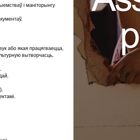
ыемстваў і маніторынгу
акументаў.
ук або якая працягваецца,
ультурную вытворчасць,
.
дай.
).
ектамі.