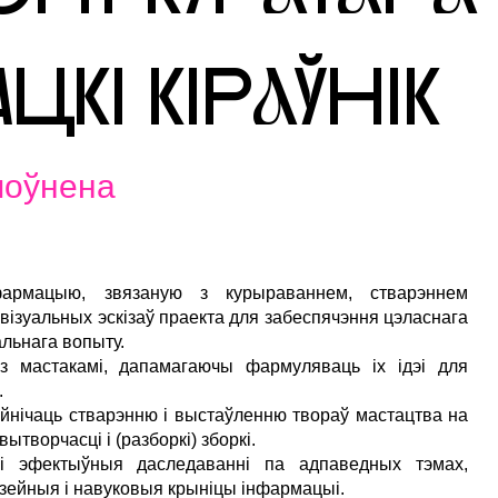
ЦКІ КІРaЎНІК
поўнена
фармацыю, звязаную з курыраваннем, стварэннем
 візуальных эскізаў праекта для забеспячэння цэласнага
альнага вопыту.
з мастакамі, дапамагаючы фармуляваць іх ідэі для
.
ейнічаць стварэнню і выстаўленню твораў мастацтва на
ытворчасці і (разборкі) зборкі.
 і эфектыўныя даследаванні па адпаведных тэмах,
ейныя і навуковыя крыніцы інфармацыі.