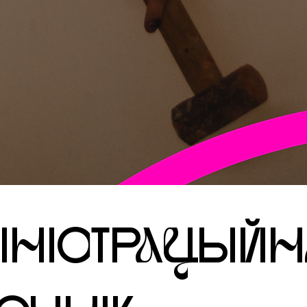
ІнІсТРацЫЙ