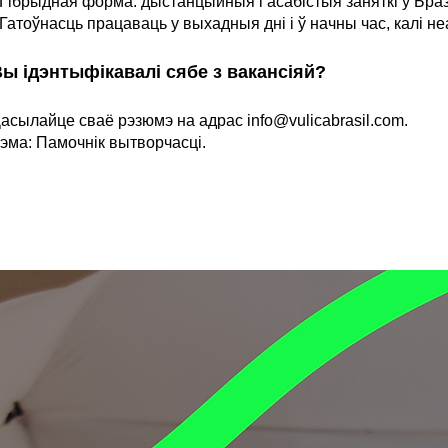
 Гібрыдная форма: дыстанцыйныя і асабістыя заняткі ў Бразі
 Гатоўнасць працаваць у выхадныя дні і ў начны час, калі н
ы ідэнтыфікавалі сябе з вакансіяй?
асылайце сваё рэзюмэ на адрас
info@vulicabrasil.com
.
эма: Памочнік вытворчасці.