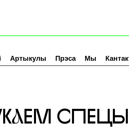
і
Артыкулы
Прэса
Мы
Канта
КaЕМ СПЕЦЫЯ