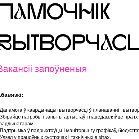
ПаМОЧнІК
вЫТВОРЧаСЦ
Вакансіі запоўненыя
бавязкі:
 Дапамога ў каардынацыі вытворчасці ў планаванні і вытво
 Збірайце патрэбы і запыты артыстаў і паведамляйце пра іх
аардынатарам.
 Падтрымка ў падрыхтоўцы і маніторынгу графікаў, бюджэтаў
 Удзел у працоўных сустрэчах і тэхнічных візітах.