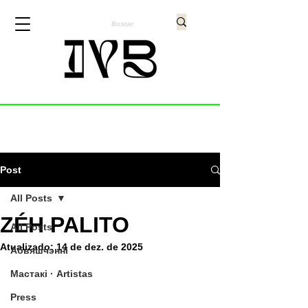
Post
All Posts
ZÉH PALITO
All Posts
Atualizado:
14 de dez. de 2025
Абвяшчэнні
Мастакі · Artistas
Press