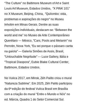
“The Culture” no Baltimore Museum of Art e Saint 
Louis Art Museum, Estados Unidos,  "X PINK 101” 
no X Museum, Beijing, China,  "Quilombo: vida, 
problemas e aspirações do negro" no Museu 
Inhotim em Minas Gerais. Dentre as suas 
exposições individuais, destacam-se: “Between the 
world and me” no Museo de Arte Contemporâneo 
Querétaro — México, "Cars, Pools and Melanin" na 
Perrotin, Nova York, "Eu sei porque o pássaro canta 
na gaiola" — Galeria Simões de Assis, Brasil, 
"Untouchable Negritude" — Luce Gallery, Itália e 
"Tropical Diaspora", Eubie Blake Cultural Center, 
Baltimore, Estados Unidos.
No Vulica 2017, em Minsk, Zéh Palito criou o mural 
“Natureza Sublime”. Em 2025, Zéh Palito participou 
da 6ª edição do festival Vulica Brasil em Brasília 
com a criação do mural “Entre o Mundo e Nós” no 
ed. Márcia, Quadra 1 do Setor Comercial Sul.